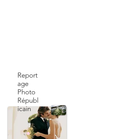
Report
age
Photo
Républ
icain
225,00