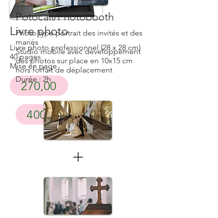
Potocall/Photobooth
Livre photo
Photo type portrait des invités et des
mariés
Livre photo professionnel (28 x 28 cm)
Studio mobile avec développement
40 pages
des photos sur place en 10x15 cm
Mise en page
hors forfait de déplacement
Durée : 2h
270,00
400,00
+