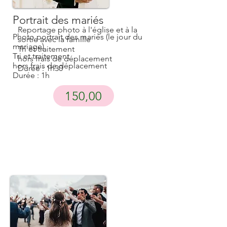
Portrait des mariés
Reportage photo à l'église et à la
Photo portrait des mariés (le jour du
sortie avec la famille
mariage)
Tri et traitement
Tri et traitement
hors frais de déplacement
hors frais de déplacement
Durée : 1h30
Durée : 1h
150,00