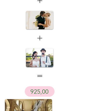
+
+
=
925,00