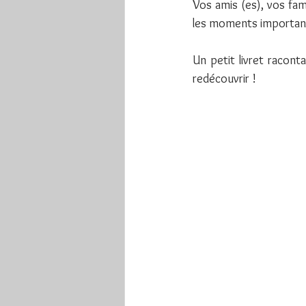
Vos amis (es), vos fam
les moments important
Un petit livret racont
redécouvrir !