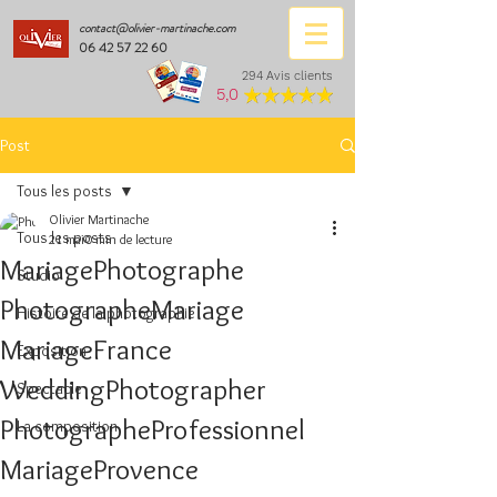
contact@olivier-martinache.com
06 42 57 22 60
294 Avis clients
5,0
Post
Tous les posts
Olivier Martinache
Tous les posts
21 mai
0 min de lecture
MariagePhotographe
Studio
PhotographeMariage
Histoire de la photographie
MariageFrance
Exposition
WeddingPhotographer
Spectacle
PhotographeProfessionnel
La composition
MariageProvence