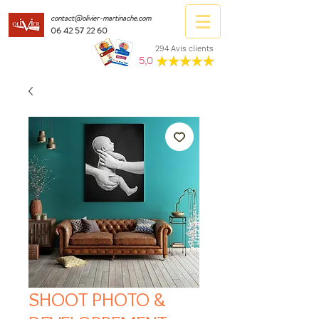
contact@olivier-martinache.com
06 42 57 22 60
294 Avis clients
5,0
SHOOT PHOTO &