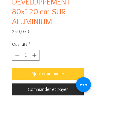
DEVELOPPEMENT
80x120 cm SUR
ALUMINIUM
Prix
250,07 €
Quantité
*
Ajouter au panier
Commander et payer
Shoot photo en studio ou en
extérieur de 30 minutes (hors frais de
déplacement) + impression sur
aluminium, un produit aux multiples