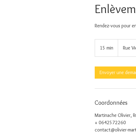
Enlèvem
Rendez-vous pour en
15 min
1
Rue Vi
5
m
i
Envoyer une dema
n
Coordonnées
Martinache Olivier, 
+ 0642572260
contact@olivier-mar