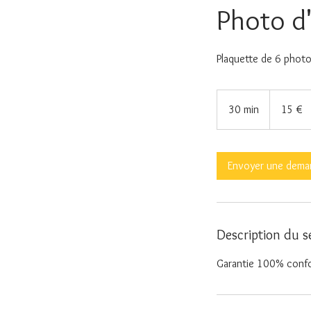
Photo d'
Plaquette de 6 photo
15
euros
30 min
3
15 €
0
m
i
Envoyer une dema
n
Description du s
Garantie 100% confo