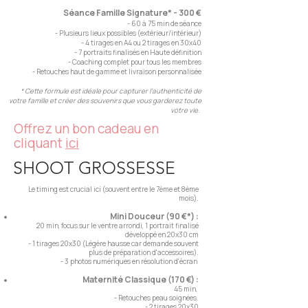
Séance Famille Signature* - 300 €
- 60 à 75 min de séance
- Plusieurs lieux possibles (extérieur/intérieur)
- 4 tirages en A4 ou 2 tirages en 30x40
- 7 portraits finalisés en Haute définition
- Coaching complet pour tous les membres
- Retouches haut de gamme et livraison personnalisée
* Cette formule est idéale pour capturer l'authenticité de
votre famille et créer des souvenirs que vous garderez toute
votre vie.
Offrez un bon cadeau en
cliquant
ici
SHOOT GROSSESSE
Le timing est crucial ici (souvent entre le 7ème et 8ème
mois).
Mini Douceur (90 €*) :
20 min, focus sur le ventre arrondi, 1 portrait finalisé
développé en 20x30 cm
- 1 tirages 20x30
(Légère hausse car demande souvent
plus de préparation d'accessoires).
- 3 photos numériques en résolution d'écran
Maternité Classique (170 €) :
45 min,
- Retouches peau soignées.
- 2 tirages 20x30