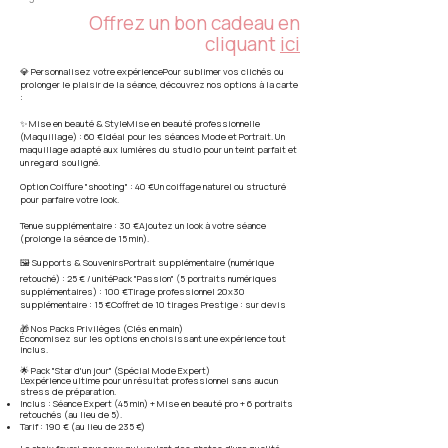
Offrez un bon cadeau en
cliquant
ici
💎 Personnalisez votre expériencePour sublimer vos clichés ou
prolonger le plaisir de la séance, découvrez nos options à la carte
:
✨ Mise en beauté & StyleMise en beauté professionnelle
(Maquillage) : 60 €Idéal pour les séances Mode et Portrait. Un
maquillage adapté aux lumières du studio pour un teint parfait et
un regard souligné.
Option Coiffure "shooting" : 40 €Un coiffage naturel ou structuré
pour parfaire votre look.
Tenue supplémentaire : 30 €Ajoutez un look à votre séance
(prolonge la séance de 15 min).
🖼️ Supports & SouvenirsPortrait supplémentaire (numérique
retouché) : 25 € / unitéPack "Passion" (5 portraits numériques
supplémentaires) : 100 €Tirage professionnel 20x30
supplémentaire : 15 €Coffret de 10 tirages Prestige : sur devis
🎁 Nos Packs Privilèges (Clés en main)
Économisez sur les options en choisissant une expérience tout
inclus.
🌟 Pack "Star d'un jour" (Spécial Mode Expert)
L'expérience ultime pour un résultat professionnel sans aucun
stress de préparation.
Inclus : Séance Expert (45 min) + Mise en beauté pro + 6 portraits
retouchés (au lieu de 5).
Tarif : 190 € (au lieu de 235 €)