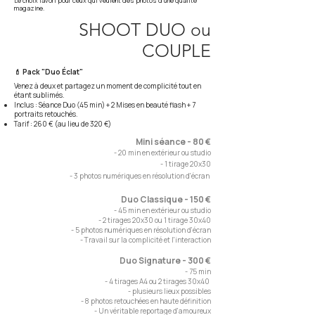
Le choix favori pour ceux qui veulent des photos d'une qualité
magazine.
SHOOT DUO ou
COUPLE
💄 Pack "Duo Éclat"
Venez à deux et partagez un moment de complicité tout en
étant sublimés.
Inclus : Séance Duo (45 min) + 2 Mises en beauté flash + 7
portraits retouchés.
Tarif : 260 € (au lieu de 320 €)
Mini séance - 80 €
- 20 min en extérieur ou studio
- 1 tirage 20x30
- 3 photos numériques en résolution d'écran
Duo Classique - 150 €
- 45 min en extérieur ou studio
- 2 tirages 20x30 ou 1 tirage 30x40
- 5 photos numériques en résolution d'écran
- Travail sur la complicité et l'interaction
Duo Signature - 300 €
- 75 min
- 4 tirages A4 ou 2 tirages 30x40
- plusieurs lieux possibles
- 8 photos retouchées en haute définition
- Un véritable reportage d'amoureux