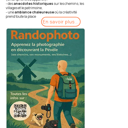
- des
anecdotes historiques
sur les chemins, les
villages et le patrimoine,
- une
ambiance chaleureuse
où la créativité
prend toute la place
En savoir plus...
A partir
de 25 €