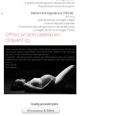
- 6 photos numériques en résolution d'écran
- Possibilité d'inclure le conjoint
Maternité Signature (350 €) :
90 min,
- prêt de tenues (voilages, robes)
- mise en beauté conseillée,
- 10 portraits haut de gamme en Haute définition
- 4 tirages 20x30 ou 2 tirages 30x40
Offrez un bon cadeau en
cliquant
ici
Super souvenir de notre séance photo immortalisant ma grossesse. Olivier sait
tout de suite mettre à l'aise! Même notre fille de 3 ans, d'abord timide, était plus
que ravie et s'est franchement beaucoup amusée!
Le résultat : des photos top et vivantes, qui reflètent bien ce que nous voulions!
Expérience à renouveler avec grand plaisir dans quelques mois mais cette fois-
ci à 4 :)
Merci Olivier
Ced Jeanson
Quelques exemples
Grossesse & Bébé