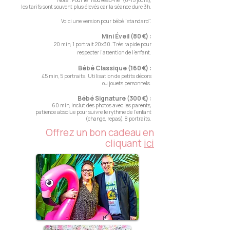
Note : Pour le "Nouveau-né" (0-15 jours),
les tarifs sont souvent plus élevés car la séance dure 3h.
Voici une version pour bébé "standard".
Mini Éveil (80 €) :
20 min, 1 portrait 20x30. Très rapide pour
respecter l'attention de l'enfant.
Bébé Classique (160 €) :
45 min, 5 portraits. Utilisation de petits décors
ou jouets personnels.
Bébé Signature (300 €) :
60 min, inclut des photos avec les parents,
patience absolue pour suivre le rythme de l'enfant
(change, repas), 8 portraits.
Offrez un bon cadeau en
cliquant
ici