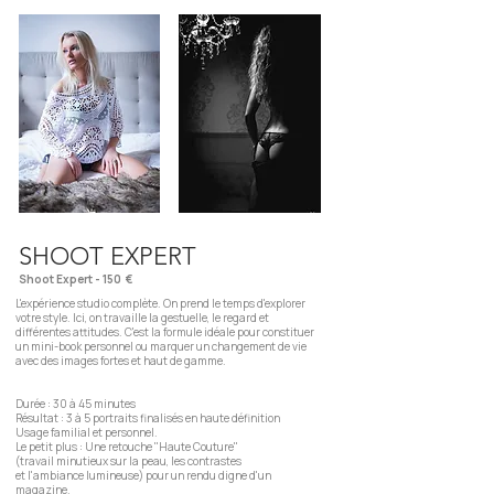
SHOOT EXPERT
Shoot Expert - 150 €
L'expérience studio complète. On prend le temps d'explorer
votre style. Ici, on travaille la gestuelle, le regard et
différentes attitudes. C'est la formule idéale pour constituer
un mini-book personnel ou marquer un changement de vie
avec des images fortes et haut de gamme.
Durée : 30 à 45 minutes
Résultat : 3 à 5 portraits finalisés en haute définition
Usage familial et personnel.
Le petit plus : Une retouche "Haute Couture"
(travail minutieux sur la peau, les contrastes
et l'ambiance lumineuse) pour un rendu digne d'un
magazine.