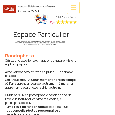
contact@olivier-martinache.com
06 42 57 22 60
294 Avis clients
5,0
Espace Particulier
LES ÉVÉNEMENTS IMPORTANTS DE VOTRE VIE IMMORTALISÉS
DU DÉVELOPPEMENT, DES IDÉES CADEAUX
Randophoto
Offrez une expérience unique entre nature, histoire
et photographie
Avec Randophoto, offrez bien plus qu'une simple
balade :
Offrez ou offrez-vous
un moment
hors du temps
,
où l'on apprend à regarder autrement, à marcher
autrement... et à photographier autrement.
Guidé par Olivier, photographie passionné par la
Pévèle, la nature et les histoires locales, le
participant découvre :
- un
circuit de randonnée
accessible à tous,
- des
conseils photos personnalisés
(smartphone ou appareil),